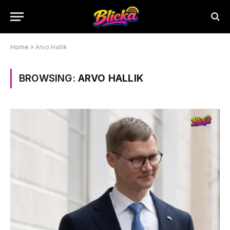
Home
»
Arvo Hallik
BROWSING:
ARVO HALLIK