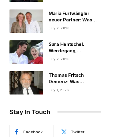
Maria Furtwängler
neuer Partner: Was
über ihr Privatleben
July 2, 2026
Sara Hentschel:
Werdegang,
Privatleben und
July 2, 2026
interessante Fakten
Thomas Fritsch
Demenz: Was
tatsächlich bekannt ist
July 1, 2026
Stay In Touch
Facebook
Twitter