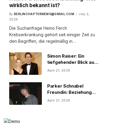
wirklich bekannt ist?
By
BERLINCHAPTERNEWS@GMAIL.COM
July 2,
2026
Die Suchanfrage Heino Ferch
Krebserkrankung gehört seit einiger Zeit zu
den Begriffen, die regelmäßig in…
Simon Raiser: Ein
tiefgehender Blick auf
Leben und Denken
April 21, 2026
Parker Schnabel
Freundin: Beziehungen
und Persönlichkeit
April 21, 2026