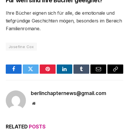
Für wen sind ihre Bücher geeignet?
Ihre Bücher eignen sich für alle, die emotionale und
tiefgründige Geschichten mögen, besonders im Bereich
Familienromane.
Josefine Cox
Facebook
Twitter
Pinterest
LinkedIn
Tumblr
Email
Copy
Link
berlinchapternews@gmail.com
Website
RELATED
POSTS