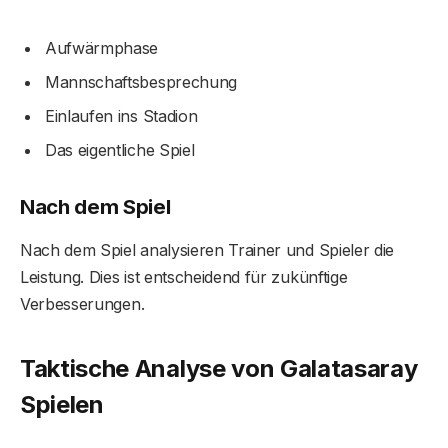
Aufwärmphase
Mannschaftsbesprechung
Einlaufen ins Stadion
Das eigentliche Spiel
Nach dem Spiel
Nach dem Spiel analysieren Trainer und Spieler die
Leistung. Dies ist entscheidend für zukünftige
Verbesserungen.
Taktische Analyse von Galatasaray
Spielen