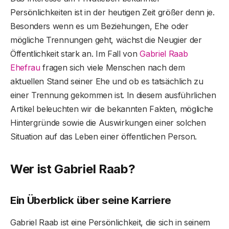
Persönlichkeiten ist in der heutigen Zeit größer denn je.
Besonders wenn es um Beziehungen, Ehe oder
mögliche Trennungen geht, wächst die Neugier der
Öffentlichkeit stark an. Im Fall von
Gabriel Raab
Ehefrau
fragen sich viele Menschen nach dem
aktuellen Stand seiner Ehe und ob es tatsächlich zu
einer Trennung gekommen ist. In diesem ausführlichen
Artikel beleuchten wir die bekannten Fakten, mögliche
Hintergründe sowie die Auswirkungen einer solchen
Situation auf das Leben einer öffentlichen Person.
Wer ist Gabriel Raab?
Ein Überblick über seine Karriere
Gabriel Raab ist eine Persönlichkeit, die sich in seinem