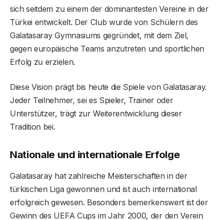
sich seitdem zu einem der dominantesten Vereine in der
Türkei entwickelt. Der Club wurde von Schülern des
Galatasaray Gymnasiums gegründet, mit dem Ziel,
gegen europäische Teams anzutreten und sportlichen
Erfolg zu erzielen.
Diese Vision prägt bis heute die Spiele von Galatasaray.
Jeder Teilnehmer, sei es Spieler, Trainer oder
Unterstützer, trägt zur Weiterentwicklung dieser
Tradition bei.
Nationale und internationale Erfolge
Galatasaray hat zahlreiche Meisterschaften in der
türkischen Liga gewonnen und ist auch international
erfolgreich gewesen. Besonders bemerkenswert ist der
Gewinn des UEFA Cups im Jahr 2000, der den Verein