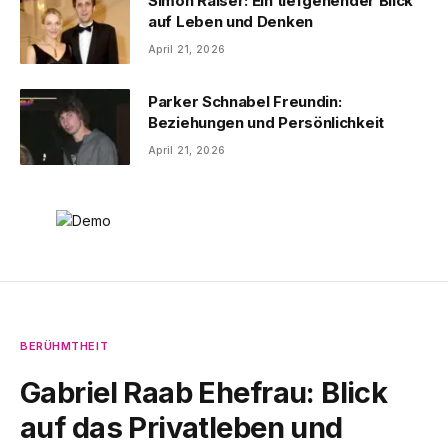
Simon Raiser: Ein tiefgehender Blick
auf Leben und Denken
April 21, 2026
Parker Schnabel Freundin:
Beziehungen und Persönlichkeit
April 21, 2026
BERÜHMTHEIT
Gabriel Raab Ehefrau: Blick
auf das Privatleben und