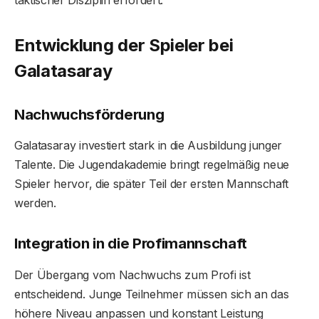
Entwicklung der Spieler bei
Galatasaray
Nachwuchsförderung
Galatasaray investiert stark in die Ausbildung junger
Talente. Die Jugendakademie bringt regelmäßig neue
Spieler hervor, die später Teil der ersten Mannschaft
werden.
Integration in die Profimannschaft
Der Übergang vom Nachwuchs zum Profi ist
entscheidend. Junge Teilnehmer müssen sich an das
höhere Niveau anpassen und konstant Leistung