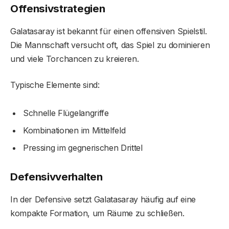
Offensivstrategien
Galatasaray ist bekannt für einen offensiven Spielstil.
Die Mannschaft versucht oft, das Spiel zu dominieren
und viele Torchancen zu kreieren.
Typische Elemente sind:
Schnelle Flügelangriffe
Kombinationen im Mittelfeld
Pressing im gegnerischen Drittel
Defensivverhalten
In der Defensive setzt Galatasaray häufig auf eine
kompakte Formation, um Räume zu schließen.