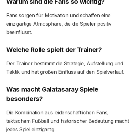
Warum sind die Fans so wichtig?
Fans sorgen für Motivation und schaffen eine
einzigartige Atmosphäre, die die Spieler positiv
beeinflusst.
Welche Rolle spielt der Trainer?
Der Trainer bestimmt die Strategie, Aufstellung und
Taktik und hat großen Einfluss auf den Spielverlauf.
Was macht Galatasaray Spiele
besonders?
Die Kombination aus leidenschaftlichen Fans,
taktischem Fußball und historischer Bedeutung macht
jedes Spiel einzigartig.