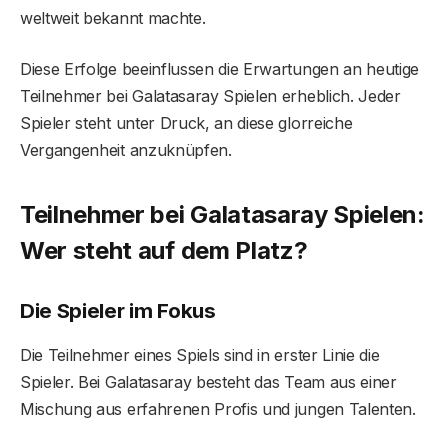
weltweit bekannt machte.
Diese Erfolge beeinflussen die Erwartungen an heutige
Teilnehmer bei Galatasaray Spielen erheblich. Jeder
Spieler steht unter Druck, an diese glorreiche
Vergangenheit anzuknüpfen.
Teilnehmer bei Galatasaray Spielen:
Wer steht auf dem Platz?
Die Spieler im Fokus
Die Teilnehmer eines Spiels sind in erster Linie die
Spieler. Bei Galatasaray besteht das Team aus einer
Mischung aus erfahrenen Profis und jungen Talenten.