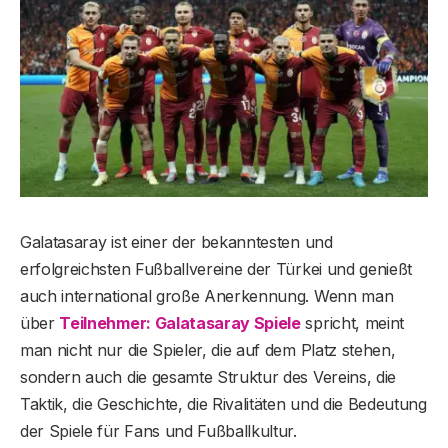
Galatasaray ist einer der bekanntesten und
erfolgreichsten Fußballvereine der Türkei und genießt
auch international große Anerkennung. Wenn man
über
Teilnehmer: Galatasaray Spiele
spricht, meint
man nicht nur die Spieler, die auf dem Platz stehen,
sondern auch die gesamte Struktur des Vereins, die
Taktik, die Geschichte, die Rivalitäten und die Bedeutung
der Spiele für Fans und Fußballkultur.