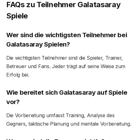
FAQs zu Teilnehmer Galatasaray
Spiele
Wer sind die wichtigsten Teilnehmer bei
Galatasaray Spielen?
Die wichtigsten Teilnehmer sind die Spieler, Trainer,
Betreuer und Fans. Jeder trägt auf seine Weise zum
Erfolg bei.
Wie bereitet sich Galatasaray auf Spiele
vor?
Die Vorbereitung umfasst Training, Analyse des
Gegners, taktische Planung und mentale Vorbereitung.