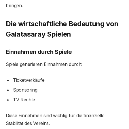
bringen.
Die wirtschaftliche Bedeutung von
Galatasaray Spielen
Einnahmen durch Spiele
Spiele generieren Einnahmen durch:
Ticketverkäufe
Sponsoring
TV Rechte
Diese Einnahmen sind wichtig für die finanzielle
Stabilität des Vereins.