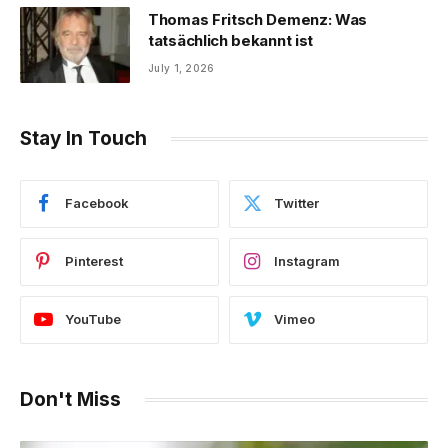
Thomas Fritsch Demenz: Was
tatsächlich bekannt ist
July 1, 2026
Stay In Touch
Facebook
Twitter
Pinterest
Instagram
YouTube
Vimeo
Don't Miss