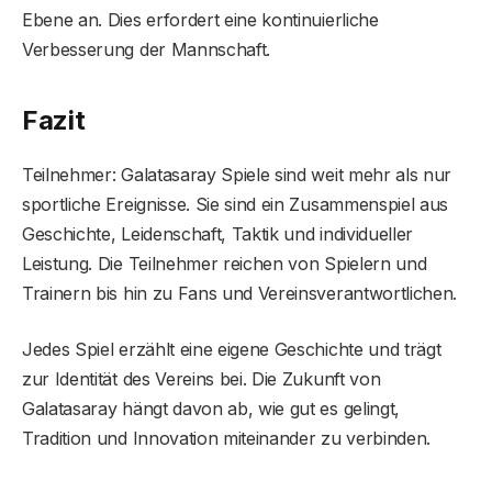
Ebene an. Dies erfordert eine kontinuierliche
Verbesserung der Mannschaft.
Fazit
Teilnehmer: Galatasaray Spiele sind weit mehr als nur
sportliche Ereignisse. Sie sind ein Zusammenspiel aus
Geschichte, Leidenschaft, Taktik und individueller
Leistung. Die Teilnehmer reichen von Spielern und
Trainern bis hin zu Fans und Vereinsverantwortlichen.
Jedes Spiel erzählt eine eigene Geschichte und trägt
zur Identität des Vereins bei. Die Zukunft von
Galatasaray hängt davon ab, wie gut es gelingt,
Tradition und Innovation miteinander zu verbinden.