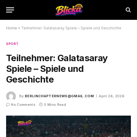
Home
»
Teilnehmer: Galatasaray Spiele – Spiele und Geschichte
SPORT
Teilnehmer: Galatasaray
Spiele – Spiele und
Geschichte
By
BERLINCHAPTERNEWS@GMAIL.COM
April 26, 2026
No Comments
5 Mins Read